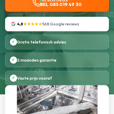
NU BEREIKBAAR
BEL 085 019 49 30
4,8
★★★★★
568 Google reviews
✓
Gratis telefonisch advies
✓
2 maanden garantie
✓
Vaste prijs vooraf