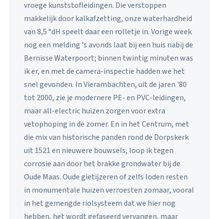
vroege kunststofleidingen. Die verstoppen
makkelijk door kalkafzetting, onze waterhardheid
van 8,5 °dH speelt daar een rolletje in. Vorige week
nog een melding 's avonds laat bij een huis nabij de
Bernisse Waterpoort; binnen twintig minuten was
ik er, en met de camera-inspectie hadden we het
snel gevonden. In Vierambachten, uit de jaren '80
tot 2000, zie je modernere PE- en PVC-leidingen,
maar all-electric huizen zorgen voor extra
vetophoping in de zomer. En in het Centrum, met
die mix van historische panden rond de Dorpskerk
uit 1521 en nieuwere bouwsels, loop ik tegen
corrosie aan door het brakke grondwater bij de
Oude Maas. Oude gietijzeren of zelfs loden resten
in monumentale huizen verroesten zomaar, vooral
in het gemengde riolsysteem dat we hier nog
hebben, het wordt gefaseerd vervangen, maar