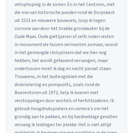
vetophoping in de zomer. En in het Centrum, met
die mix van historische panden rond de Dorpskerk
uit 1521 en nieuwere bouwsels, loop ik tegen
corrosie aan door het brakke grondwater bij de
Oude Maas. Oude gietijzeren of zelfs loden resten
in monumentale huizen verroesten zomaar, vooral
in het gemengde riolsysteem dat we hier nog
hebben, het wordt gefaseerd vervangen, maar
ondertussen moet ik dag en nacht paraat staan.
Trouwens, in het buitengebied met die
drukriolering en pompunits, zoals rond de
Boerentoren uit 1972, help ik boeren met
verstoppingen door wortels of herfstbladeren. Ik
gebruik hoogdrukspoeiers en camera's om het
grondig aan te pakken, en bij hardnekkige gevallen
vervang ik leidingen ter plekke. Het is niet altijd
makkelijk; ik herinner me een nachtklus in de jaren