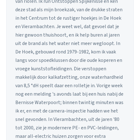
van riolen. Ik run Ontstoppen Spijkenisse en ken
deze stad als mijn broekzak, van de drukke straten
in het Centrum tot de rustiger hoekjes in De Hoek
en Vierambachten. Je weet wel, dat gevoel dat je
hier gewoon thuishoort, en ik help buren al jaren
uit de brand als het water niet meer wegloopt. In
De Hoek, gebouwd rond 1979-1982, kom ik vaak
langs voor spoedklussen door die oude koperen en
vroege kunststofleidingen. Die verstoppen
makkelijk door kalkafzetting, onze waterhardheid
van 8,5 °dH speelt daar een rolletje in. Vorige week
nog een melding 's avonds laat bij een huis nabij de
Bernisse Waterpoort; binnen twintig minuten was
ik er, en met de camera-inspectie hadden we het
snel gevonden. In Vierambachten, uit de jaren '80
tot 2000, zie je modernere PE- en PVC-leidingen,
maar all-electric huizen zorgen voor extra