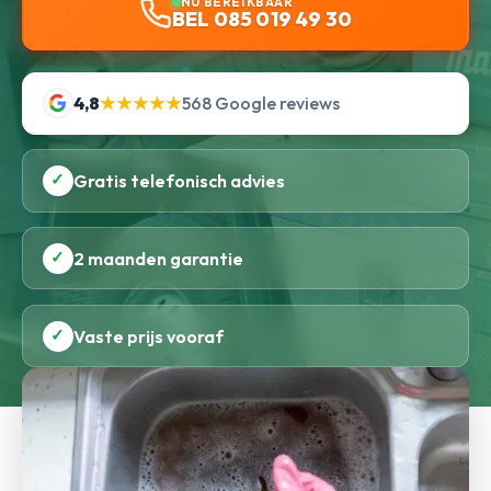
NU BEREIKBAAR
BEL 085 019 49 30
4,8
★★★★★
568 Google reviews
✓
Gratis telefonisch advies
✓
2 maanden garantie
✓
Vaste prijs vooraf