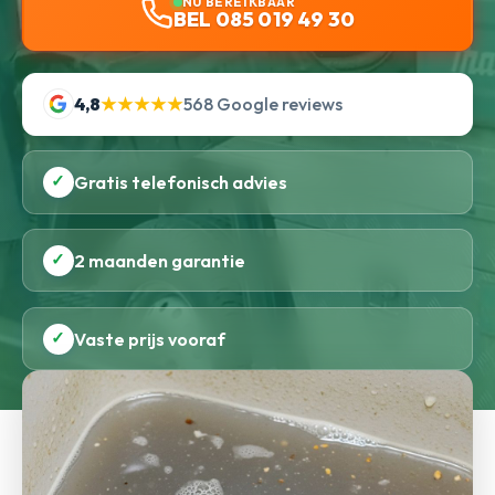
NU BEREIKBAAR
BEL 085 019 49 30
4,8
★★★★★
568 Google reviews
✓
Gratis telefonisch advies
✓
2 maanden garantie
✓
Vaste prijs vooraf