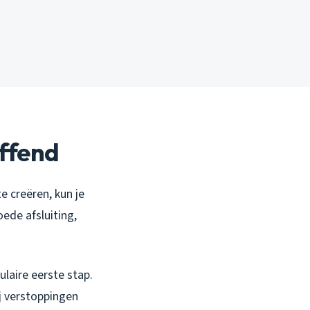
effend
e creëren, kun je
ede afsluiting,
laire eerste stap.
ij verstoppingen