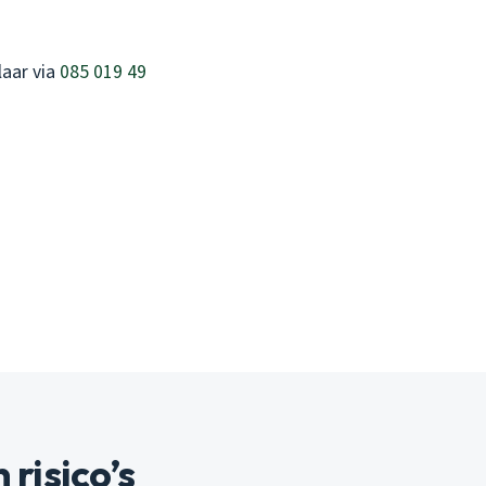
laar via
085 019 49
risico’s