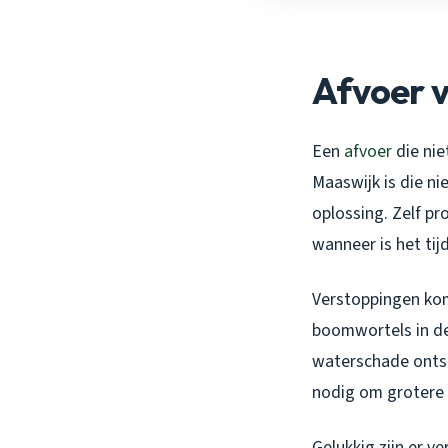
Afvoer ve
Een
afvoer
die nie
Maaswijk is die ni
oplossing. Zelf p
wanneer is het ti
Verstoppingen kom
boomwortels in de 
waterschade ontsta
nodig om grotere 
Gelukkig zijn er v