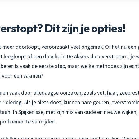
rstopt? Dit zijn je opties!
t meer doorloopt, veroorzaakt veel ongemak. Of het nu een 
et leegloopt of een douche in De Akkers die overstroomt, je w
roberen is vaak de eerste stap, maar welke methodes zijn ec
jd voor een vakman?
en vaak door alledaagse oorzaken, zoals vet, haar, zeepres
riolering. Als je niets doet, kunnen nare geuren, overstromi
an. In Spijkenisse, met zijn mix van oude en nieuwe wijken, i
problemen te vermijden.
erschillende manieren om je afvoer weer vrij te maken. Van e