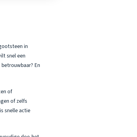
gootsteen in
ilt snel een
ht betrouwbaar? En
ten of
ngen of zelfs
s snelle actie
envoudige doe-het-