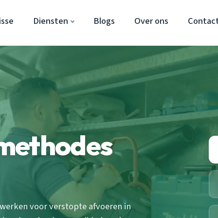
isse
Diensten
Blogs
Over ons
Contac
smethodes
erken voor verstopte afvoeren in