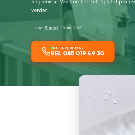
Spijkenisse. Van doe-het-zelf tips tot profes
verder!
door
Sjoerd
· 30 mei 2025
NU BEREIKBAAR
BEL 085 019 49 30