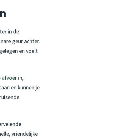
en
ter in de
 nare geur achter.
gelegen en voelt
e
afvoer
in,
staan en kunnen je
bruisende
vervelende
elle, vriendelijke