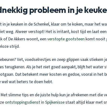
nekkig probleem in je keuk
ent in je keuken in de Schenkel, klaar om te koken, maar het wa
et weg. Alweer verstopt! Het is irritant, kost tijd en laat een
ijk of De Akkers woont, een
verstopte gootsteen
komt nooit 
loze strijd.
gebeuren? Vet, voedselrestjes en zeep glippen vaak stiekem j
 terugkeren. Als je het niet goed aanpakt, blijft het water 
apotgaan. Dat betekent meer kosten en gedoe, vooral in het 
e wel wat beters te doen hebt.
Met slimme tips en de juiste hulp kun je afrekenen met die 
nze
ontstoppingsdienst in Spijkenisse
staat altijd klaar met sn