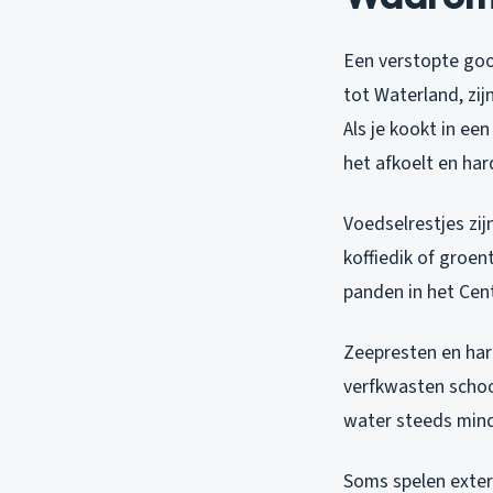
Een verstopte goot
tot Waterland, zij
Als je kookt in ee
het afkoelt en har
Voedselrestjes zij
koffiedik of groen
panden in het Cen
Zeepresten en hare
verfkwasten schoo
water steeds min
Soms spelen exter