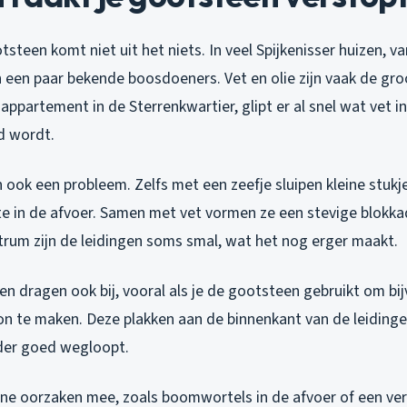
steen komt niet uit het niets. In veel Spijkenisser huizen, 
n een paar bekende boosdoeners. Vet en olie zijn vaak de gro
n appartement in de Sterrenkwartier, glipt er al snel wat vet i
d wordt.
n ook een probleem. Zelfs met een zeefje sluipen kleine stukjes
te in de afvoer. Samen met vet vormen ze een stevige blokka
trum zijn de leidingen soms smal, wat het nog erger maakt.
n dragen ook bij, vooral als je de gootsteen gebruikt om bi
n te maken. Deze plakken aan de binnenkant van de leiding
der goed wegloopt.
ne oorzaken mee, zoals boomwortels in de afvoer of een ve