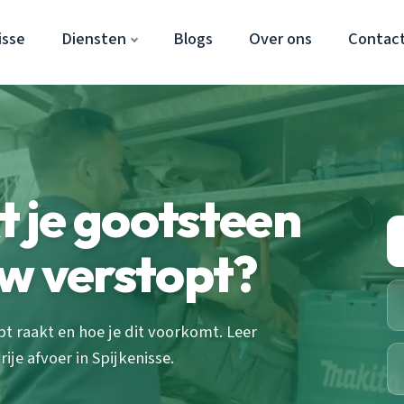
isse
Diensten
Blogs
Over ons
Contac
 je gootsteen
w verstopt?
 raakt en hoe je dit voorkomt. Leer
ije afvoer in Spijkenisse.