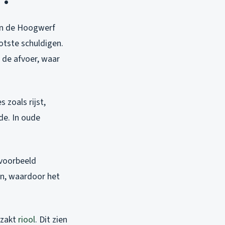
van de Hoogwerf
otste schuldigen.
n de afvoer, waar
 zoals rijst,
de. In oude
jvoorbeeld
en, waardoor het
rzakt
riool
. Dit zien