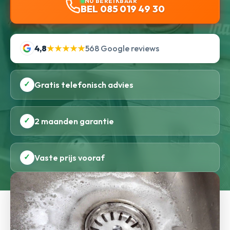
NU BEREIKBAAR
BEL 085 019 49 30
4,8
★★★★★
568 Google reviews
✓
Gratis telefonisch advies
✓
2 maanden garantie
✓
Vaste prijs vooraf