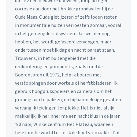
uit 1521 en nieuwere bouwsels, loop ik tegen
corrosie aan door het brakke grondwater bij de
Oude Maas. Oude gietijzeren of zelfs loden resten
in monumentale huizen verroesten zomaar, vooral
in het gemengde riolsysteem dat we hier nog
hebben, het wordt gefaseerd vervangen, maar
ondertussen moet ik dag en nacht paraat staan.
Trouwens, in het buitengebied met die
drukriolering en pompunits, zoals rond de
Boerentoren uit 1972, help ik boeren met
verstoppingen door wortels of herfstbladeren. Ik
gebruik hoogdrukspoeiers en camera's om het
grondig aan te pakken, en bij hardnekkige gevallen
vervang ik leidingen ter plekke. Het is niet altijd
makkelijk; ik herinner me een nachtklus in de jaren
'90 nabij Winkelcentrum Het Plateau, waar een
hele familie wachtte tot ik de boel vrijmaakte. Dat