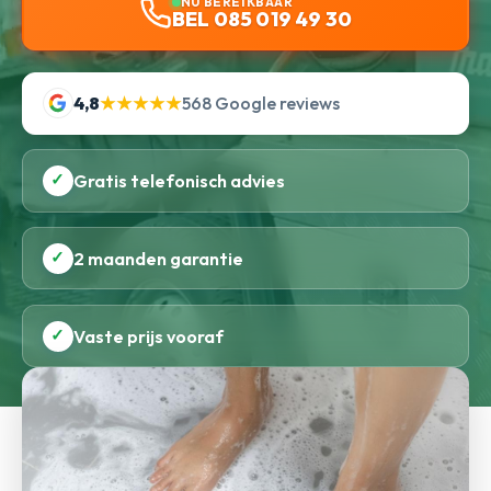
NU BEREIKBAAR
BEL 085 019 49 30
4,8
★★★★★
568 Google reviews
✓
Gratis telefonisch advies
✓
2 maanden garantie
✓
Vaste prijs vooraf