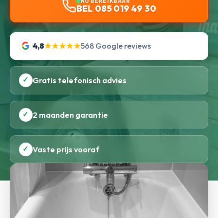
NU BEREIKBAAR
BEL 085 019 49 30
4,8
★★★★★
568 Google reviews
✓
Gratis telefonisch advies
✓
2 maanden garantie
✓
Vaste prijs vooraf