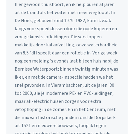
hier gewoon thuishoort, en ik help buren al jaren
uit de brand als het water niet meer wegloopt. In
De Hoek, gebouwd rond 1979-1982, kom ik vaak
langs voor spoedklussen door die oude koperen en
vroege kunststofleidingen. Die verstoppen
makkelijk door kalkafzetting, onze waterhardheid
van 8,5 °dH speelt daar een rolletje in. Vorige week
nog een melding 's avonds laat bij een huis nabij de
Bernisse Waterpoort; binnen twintig minuten was
ik er, en met de camera-inspectie hadden we het
snel gevonden. In Vierambachten, uit de jaren '80
tot 2000, zie je modernere PE- en PVC-leidingen,
maar all-electric huizen zorgen voor extra
vetophoping in de zomer. En in het Centrum, met
die mix van historische panden rond de Dorpskerk
uit 1521 en nieuwere bouwsels, loop ik tegen
corrosie aan door het brakke grondwater bij de